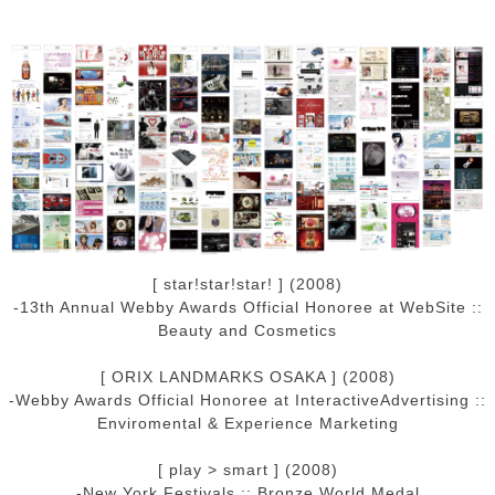
[ star!star!star! ] (2008)
-13th Annual Webby Awards Official Honoree at WebSite ::
Beauty and Cosmetics
[ ORIX LANDMARKS OSAKA ] (2008)
-Webby Awards Official Honoree at InteractiveAdvertising ::
Enviromental & Experience Marketing
[ play > smart ] (2008)
-New York Festivals :: Bronze World Medal